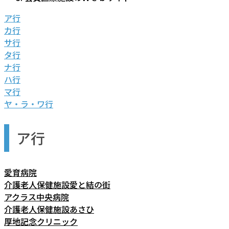
ア行
カ行
サ行
タ行
ナ行
ハ行
マ行
ヤ・ラ・ワ行
ア行
愛育病院
介護老人保健施設愛と結の街
アクラス中央病院
介護老人保健施設あさひ
厚地記念クリニック