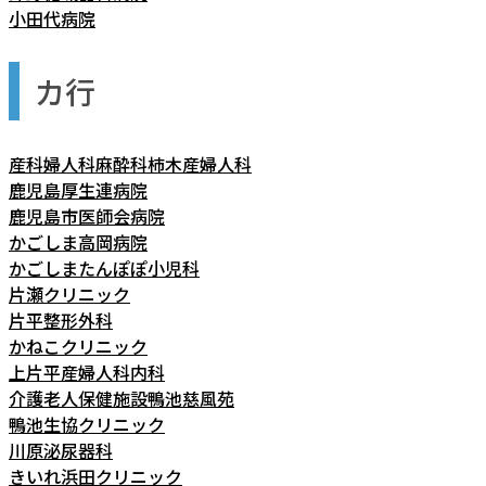
小田代病院
カ行
産科婦人科麻酔科柿木産婦人科
鹿児島厚生連病院
鹿児島市医師会病院
かごしま高岡病院
かごしまたんぽぽ小児科
片瀬クリニック
片平整形外科
かねこクリニック
上片平産婦人科内科
介護老人保健施設鴨池慈風苑
鴨池生協クリニック
川原泌尿器科
きいれ浜田クリニック