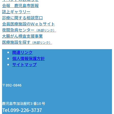
会報 鹿児島市医報
誌上ギャラリー
診療に関する相談窓口
会員医療施設のＷｅｂサイト
夜間急病センター
（外部リンク）
グ
大腸がん検査支援事業
リ
医療施設を探す
（外部リンク）
ッ
関連リンク
ド
個人情報保護方針
カ
サイトマップ
ラ
ム
ア
イ
〒892-0846
テ
ム
リ
鹿児島市加治屋町3 番10 号
ン
Tel.099-226-3737