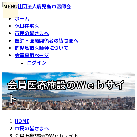
コ
ナ
MENU
ン
ビ
ホーム
テ
ゲ
休日在宅医
ン
ー
市民の皆さまへ
ツ
シ
医師・医療関係者の皆さまへ
へ
ョ
鹿児島市医師会について
ス
ン
会員専用ページ
キ
に
ログイン
ッ
移
プ
動
会員医療施設のＷｅｂサイ
ト
HOME
市民の皆さまへ
会員医療施設のＷｅｂサイト