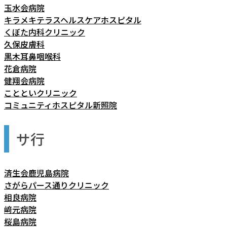
玉水会病院
キラメキテラスヘルスケアホスピタル
くぼた内科クリニック
久保皮膚科
黒木耳鼻咽喉科
花倉病院
健翔会病院
ことといクリニック
コミュニティホスピタル新照院
サ行
済生会鹿児島病院
さがらパース通りクリニック
相良病院
﨑元病院
桜島病院