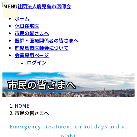
コ
ナ
MENU
ン
ビ
ホーム
テ
ゲ
休日在宅医
ン
ー
市民の皆さまへ
ツ
シ
医師・医療関係者の皆さまへ
へ
ョ
鹿児島市医師会について
ス
ン
会員専用ページ
キ
に
ログイン
ッ
移
プ
動
市民の皆さまへ
HOME
市民の皆さまへ
Emergency treatment on holidays and at
night