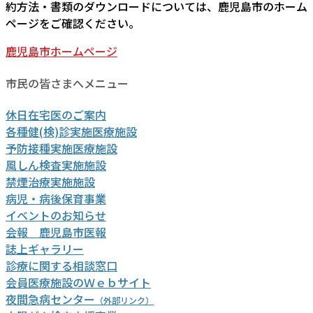
約方法・書類のダウンロードについては、鹿児島市のホーム
ページをご確認ください。
鹿児島市ホームページ
市民の皆さまへメニュー
休日在宅医のご案内
各種健(検)診実施医療施設
予防接種実施医療施設
風しん検査実施施設
禁煙治療実施施設
病児・病後保育事業
イベントのお知らせ
会報 鹿児島市医報
誌上ギャラリー
診療に関する相談窓口
会員医療施設のＷｅｂサイト
夜間急病センター
（外部リンク）