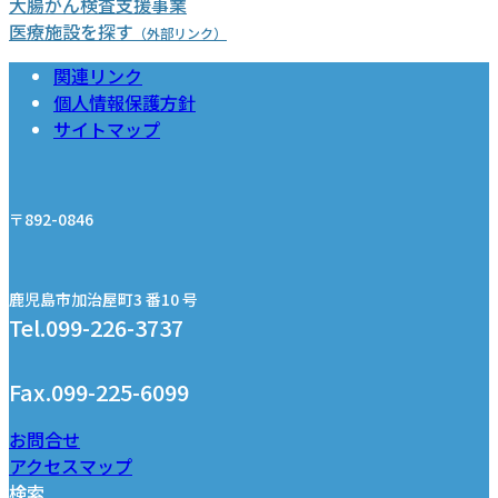
グ
大腸がん検査支援事業
リ
医療施設を探す
（外部リンク）
ッ
関連リンク
ド
個人情報保護方針
カ
サイトマップ
ラ
ム
ア
イ
〒892-0846
テ
ム
リ
鹿児島市加治屋町3 番10 号
ン
Tel.099-226-3737
ク
Fax.099-225-6099
お問合せ
アクセスマップ
検索