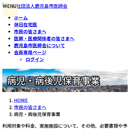
コ
ナ
MENU
ン
ビ
ホーム
テ
ゲ
休日在宅医
ン
ー
市民の皆さまへ
ツ
シ
医師・医療関係者の皆さまへ
へ
ョ
鹿児島市医師会について
ス
ン
会員専用ページ
キ
に
ログイン
ッ
移
プ
動
病児・病後児保育事業
HOME
市民の皆さまへ
病児・病後児保育事業
利用対象や料金、実施施設について、その他、必要書類や予