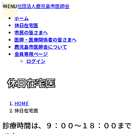
コ
ナ
MENU
ン
ビ
ホーム
テ
ゲ
休日在宅医
ン
ー
市民の皆さまへ
ツ
シ
医師・医療関係者の皆さまへ
へ
ョ
鹿児島市医師会について
ス
ン
会員専用ページ
キ
に
ログイン
ッ
移
プ
動
休日在宅医
HOME
休日在宅医
診療時間は、９：００～１８：００まで