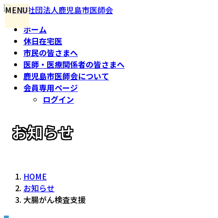
コ
ナ
MENU
ン
ビ
ホーム
テ
ゲ
休日在宅医
ン
ー
市民の皆さまへ
ツ
シ
医師・医療関係者の皆さまへ
へ
ョ
鹿児島市医師会について
ス
ン
会員専用ページ
キ
に
ログイン
ッ
移
プ
動
お知らせ
NEWS
HOME
お知らせ
大腸がん検査支援