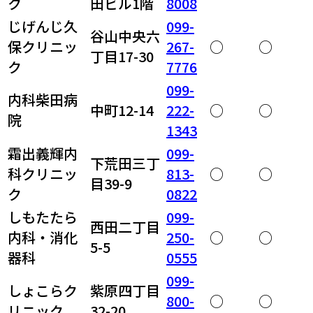
ク
田ビル1階
8008
じげんじ久
099-
谷山中央六
保クリニッ
267-
○
○
丁目17-30
ク
7776
099-
内科柴田病
中町12-14
222-
○
○
院
1343
霜出義輝内
099-
下荒田三丁
科クリニッ
813-
○
○
目39-9
ク
0822
しもたたら
099-
西田二丁目
内科・消化
250-
○
○
5-5
器科
0555
099-
しょこらク
紫原四丁目
800-
○
○
リニック
32-20