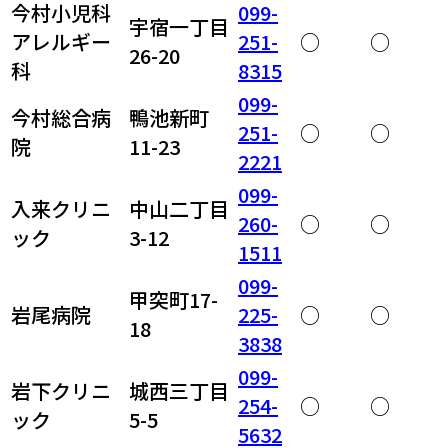
今村小児科
099-
宇宿一丁目
アレルギー
251-
○
○
26-20
科
8315
099-
今村総合病
鴨池新町
251-
○
○
院
11-23
2221
099-
入来クリニ
中山二丁目
260-
○
○
ック
3-12
1511
099-
甲突町17-
岩尾病院
225-
○
○
18
3838
099-
岩下クリニ
城西三丁目
254-
○
○
ック
5-5
5632