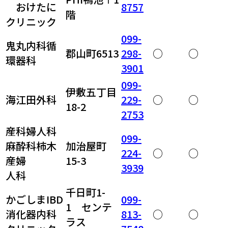
おけたに
8757
階
クリニック
099-
鬼丸内科循
郡山町6513
298-
○
○
環器科
3901
099-
伊敷五丁目
海江田外科
229-
○
○
18-2
2753
産科婦人科
099-
麻酔科柿木
加治屋町
224-
○
○
産婦
15-3
3939
人科
千日町1-
かごしまIBD
099-
1 センテ
消化器内科
813-
○
○
ラス