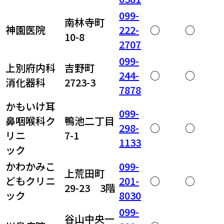
099-
南林寺町
神園医院
222-
○
○
10-8
2707
099-
上別府内科
吉野町
244-
○
○
消化器科
2723-3
7878
かもいけ耳
099-
鼻咽喉科ク
鴨池二丁目
298-
○
○
リニ
7-1
1133
ック
かわかみこ
099-
上荒田町
どもクリニ
201-
○
○
29-23 3階
ック
8030
099-
谷山中央一