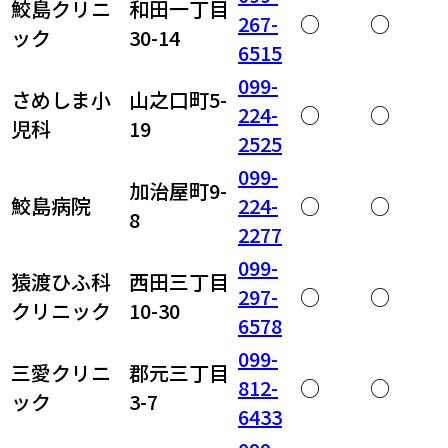
鮫島クリニ
和田一丁目
267-
○
○
ック
30-14
6515
099-
さめしま小
山之口町5-
224-
○
○
児科
19
2525
099-
加治屋町9-
鮫島病院
224-
○
○
8
2277
099-
猿渡ひふ科
西田三丁目
297-
○
○
クリニック
10-30
6578
099-
三愛クリニ
郡元三丁目
812-
○
○
ック
3-7
6433