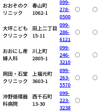
099-
おおぞのク
春山町
278-
○
○
リニック
1062-1
0500
099-
大坪こども
田上二丁目
286-
○
○
クリニック
15-11
6121
099-
おおにし産
川上町
246-
○
○
婦人科
2805-1
3210
099-
岡田・石堂
上福元町
263-
○
○
クリニック
3603-1
5570
099-
沖野循環器
西千石町
223-
○
科病院
13-30
3238