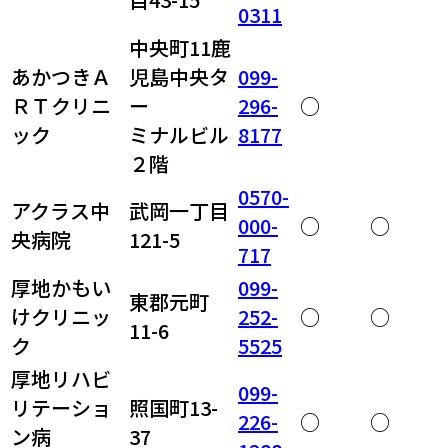
0311
中央町11鹿
あかつきＡ
児島中央タ
099-
ＲＴクリニ
ー
296-
○
ック
ミナルビル
8177
２階
0570-
アクラス中
武岡一丁目
000-
○
○
央病院
121-5
717
厚地かもい
099-
東郡元町
けクリニッ
252-
○
○
11-6
ク
5525
厚地リハビ
099-
リテーショ
照国町13-
226-
○
○
ン病
37