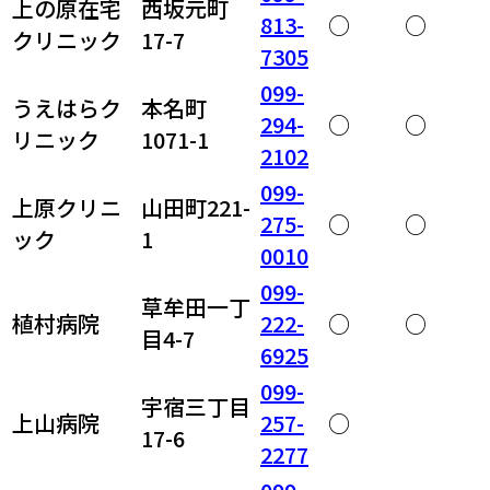
上の原在宅
西坂元町
813-
○
○
クリニック
17-7
7305
099-
うえはらク
本名町
294-
○
○
リニック
1071-1
2102
099-
上原クリニ
山田町221-
275-
○
○
ック
1
0010
099-
草牟田一丁
植村病院
222-
○
○
目4-7
6925
099-
宇宿三丁目
上山病院
257-
○
17-6
2277