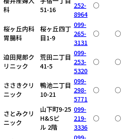
櫻井産婦人
宇宿一丁目
252-
○
科
51-16
8964
099-
桜ヶ丘内科
桜ヶ丘四丁
265-
○
○
胃腸科
目1-9
3131
099-
迫田晃郎ク
荒田二丁目
253-
○
○
リニック
41-5
5320
099-
ささきクリ
鴨池二丁目
298-
○
○
ニック
10-21
5771
山下町9-25
099-
さとみクリ
H&Sビ
219-
○
○
ニック
ル 2階
3336
099-