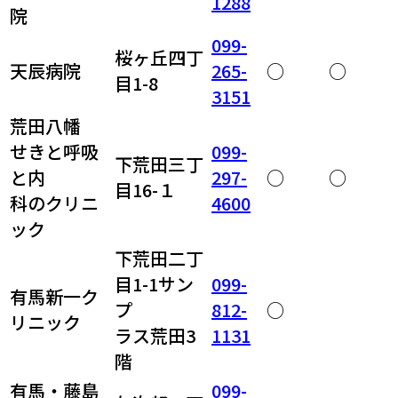
1288
院
099-
桜ヶ丘四丁
天辰病院
265-
○
○
目1-8
3151
荒田八幡
せきと呼吸
099-
下荒田三丁
と内
297-
○
○
目16-１
科のクリニ
4600
ック
下荒田二丁
目1-1サン
099-
有馬新一ク
プ
812-
○
リニック
ラス荒田3
1131
階
有馬・藤島
099-