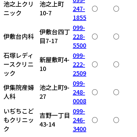
池之上クリ
池之上町
247-
○
○
ニック
10-7
1855
099-
伊敷台四丁
伊敷台内科
228-
○
○
目7-17
5500
石塚レディ
099-
新屋敷町4-
ースクリニ
222-
○
○
10
ック
2509
099-
伊集院産婦
池之上町9-
248-
○
○
人科
27
0008
いぢちこど
099-
吉野一丁目
もクリニッ
246-
○
○
43-14
ク
3400