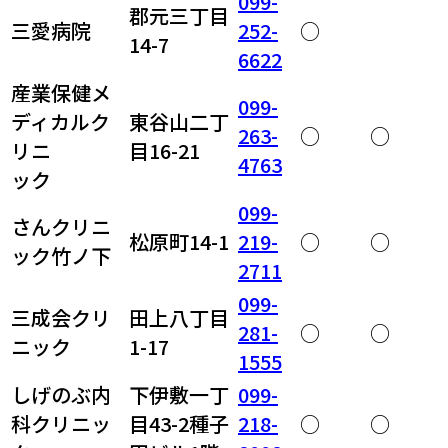
099-
郡元三丁目
三愛病院
252-
○
14-7
6622
産業保健メ
099-
ディカルク
東谷山二丁
263-
○
○
リニ
目16-21
4763
ック
099-
さんクリニ
松原町14-1
219-
○
○
ック竹ノ下
2711
099-
三成会クリ
田上八丁目
281-
○
○
ニック
1-17
1555
しげのぶ内
下伊敷一丁
099-
科クリニッ
目43-2種子
218-
○
○