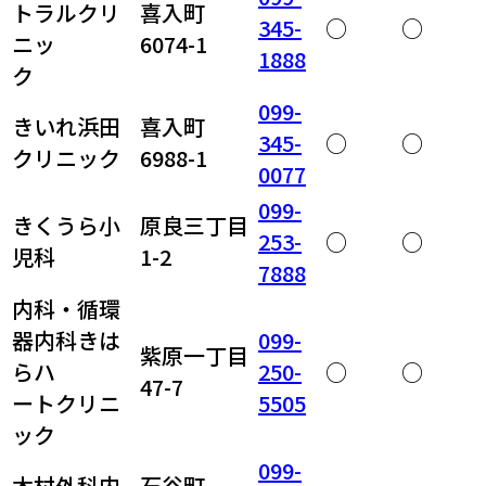
トラルクリ
喜入町
345-
○
○
ニッ
6074-1
1888
ク
099-
きいれ浜田
喜入町
345-
○
○
クリニック
6988-1
0077
099-
きくうら小
原良三丁目
253-
○
○
児科
1-2
7888
内科・循環
器内科きは
099-
紫原一丁目
らハ
250-
○
○
47-7
ートクリニ
5505
ック
099-
木村外科内
石谷町