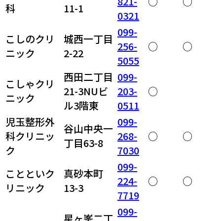
821-
○
○
科
11-1
0321
099-
こしのクリ
城西一丁目
256-
○
○
ニック
2-22
5055
西田二丁目
099-
こしゃクリ
21-3NUビ
203-
○
ニック
ル3階東
0511
児玉整形外
099-
谷山中央一
科クリニッ
268-
○
○
丁目63-8
ク
7030
099-
ことといク
真砂本町
224-
○
○
リニック
13-3
7719
099-
星ヶ峯二丁