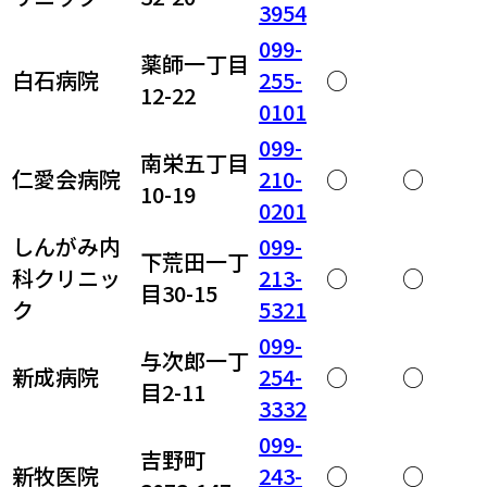
3954
099-
薬師一丁目
白石病院
255-
○
12-22
0101
099-
南栄五丁目
仁愛会病院
210-
○
○
10-19
0201
しんがみ内
099-
下荒田一丁
科クリニッ
213-
○
○
目30-15
ク
5321
099-
与次郎一丁
新成病院
254-
○
○
目2-11
3332
099-
吉野町
新牧医院
243-
○
○