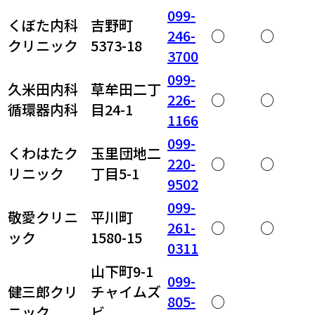
099-
くぼた内科
吉野町
246-
○
○
クリニック
5373-18
3700
099-
久米田内科
草牟田二丁
226-
○
○
循環器内科
目24-1
1166
099-
くわはたク
玉里団地二
220-
○
○
リニック
丁目5-1
9502
099-
敬愛クリニ
平川町
261-
○
○
ック
1580-15
0311
山下町9-1
099-
健三郎クリ
チャイムズ
805-
○
ニック
ビ