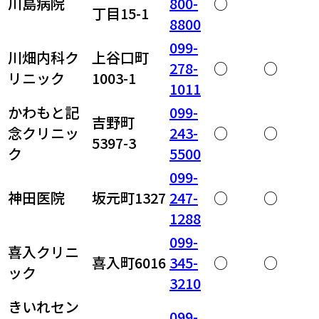
川島病院
800-
○
丁目15-1
8800
099-
川畑内科ク
上谷口町
278-
○
○
リニック
1003-1
1011
かわもと記
099-
吉野町
念クリニッ
243-
○
○
5397-3
ク
5500
099-
神田医院
坂元町1327
247-
○
○
1288
099-
喜入クリニ
喜入町6016
345-
○
○
ック
3210
きいれセン
099-