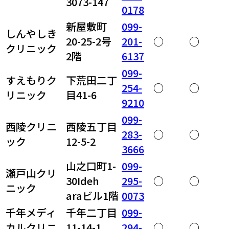
3073-147
0178
新屋敷町
099-
しんやしき
20-25-2号
201-
○
○
クリニック
2階
6137
099-
すえもりク
下荒田二丁
254-
○
○
リニック
目41-6
9210
099-
西陵クリニ
西陵五丁目
283-
○
○
ック
12-5-2
3666
山之口町1-
099-
瀬戸山クリ
30Ideh
295-
○
○
ニック
araビル1階
0073
千年メディ
千年二丁目
099-
カルクリニ
11-14-1
294-
○
○