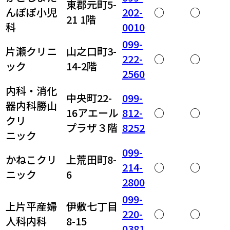
東郡元町5-
んぽぽ小児
202-
○
○
21 1階
科
0010
099-
片瀬クリニ
山之口町3-
222-
○
○
ック
14-2階
2560
内科・消化
中央町22-
099-
器内科勝山
16アエール
812-
○
○
クリ
プラザ３階
8252
ニック
099-
かねこクリ
上荒田町8-
214-
○
○
ニック
6
2800
099-
上片平産婦
伊敷七丁目
220-
○
○
人科内科
8-15
0381