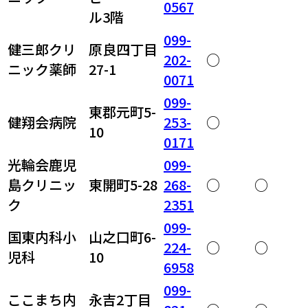
0567
ル3階
099-
健三郎クリ
原良四丁目
202-
○
ニック薬師
27-1
0071
099-
東郡元町5-
健翔会病院
253-
○
10
0171
光輪会鹿児
099-
島クリニッ
東開町5-28
268-
○
○
ク
2351
099-
国東内科小
山之口町6-
224-
○
○
児科
10
6958
099-
ここまち内
永吉2丁目