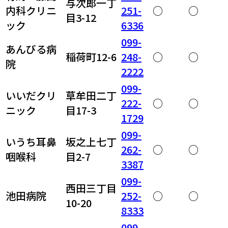
与次郎一丁
内科クリニ
251-
○
○
目3-12
ック
6336
099-
あんびる病
稲荷町12-6
248-
○
○
院
2222
099-
いいだクリ
草牟田二丁
222-
○
○
ニック
目17-3
1729
099-
いうち耳鼻
坂之上七丁
262-
○
○
咽喉科
目2-7
3387
099-
西田三丁目
池田病院
252-
○
○
10-20
8333
099-