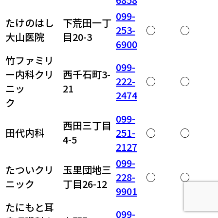
099-
たけのはし
下荒田一丁
253-
○
○
大山医院
目20-3
6900
竹ファミリ
099-
ー内科クリ
西千石町3-
222-
○
○
ニッ
21
2474
ク
099-
西田三丁目
田代内科
251-
○
○
4-5
2127
099-
たついクリ
玉里団地三
228-
○
○
ニック
丁目26-12
9901
たにもと耳
099-