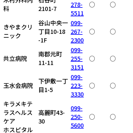
278-
○
○
科
2101-7
5511
谷山中央一
099-
きやまクリ
丁目10-18
267-
○
○
ニック
-1F
2300
099-
南郡元町
共立病院
255-
○
○
11-11
3151
099-
下伊敷一丁
玉水会病院
223-
○
○
目1-5
3330
キラメキテ
099-
ラスヘルス
高麗町43-
250-
○
○
ケア
30
5600
ホスピタル