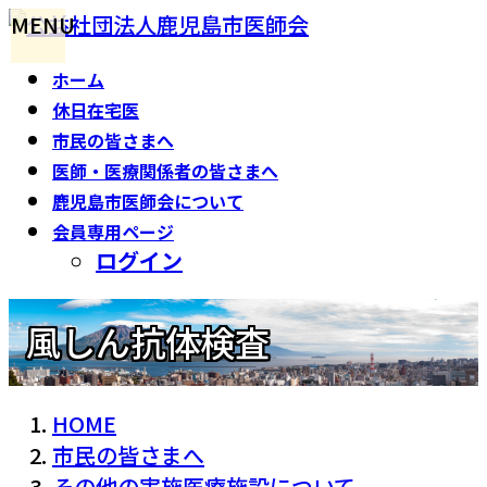
コ
ナ
MENU
ン
ビ
ホーム
テ
ゲ
休日在宅医
ン
ー
市民の皆さまへ
ツ
シ
医師・医療関係者の皆さまへ
へ
ョ
鹿児島市医師会について
ス
ン
会員専用ページ
キ
に
ログイン
ッ
移
プ
動
風しん抗体検査
HOME
市民の皆さまへ
その他の実施医療施設について