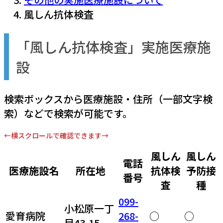
風しん抗体検査
「風しん抗体検査」実施医療施
設
検索ボックスから医療施設・住所（一部文字検
索）などで検索が可能です。
←横スクロールで確認できます→
風しん
風しん
電話
医療施設名
所在地
抗体検
予防接
番号
査
種
099-
小松原一丁
愛育病院
268-
○
○
目43-15