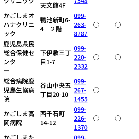
クリニック
7548
天文館4F
かごしまオ
099-
鴨池新町6-
ハナクリニ
263-
○
○
4 ２階
ック
8787
鹿児島県民
099-
総合保健セ
下伊敷三丁
220-
○
○
ンタ
目1-7
2332
ー
総合病院鹿
099-
谷山中央五
児島生協病
267-
○
丁目20-10
院
1455
099-
かごしま高
西千石町
226-
○
○
岡病院
14-12
1370
かごしまた
099-