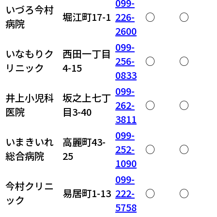
099-
いづろ今村
堀江町17-1
226-
○
○
病院
2600
099-
いなもりク
西田一丁目
256-
○
○
リニック
4-15
0833
099-
井上小児科
坂之上七丁
262-
○
○
医院
目3-40
3811
099-
いまきいれ
高麗町43-
252-
○
○
総合病院
25
1090
099-
今村クリニ
易居町1-13
222-
○
○
ック
5758