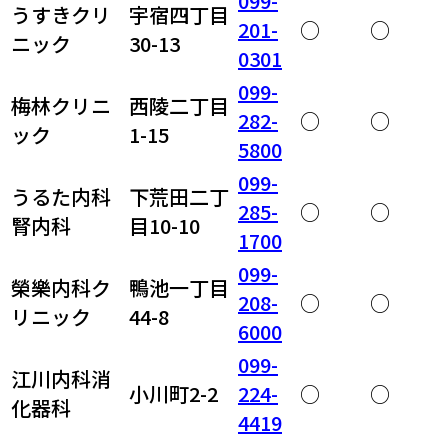
099-
うすきクリ
宇宿四丁目
201-
○
○
ニック
30-13
0301
099-
梅林クリニ
西陵二丁目
282-
○
○
ック
1-15
5800
099-
うるた内科
下荒田二丁
285-
○
○
腎内科
目10-10
1700
099-
榮樂内科ク
鴨池一丁目
208-
○
○
リニック
44-8
6000
099-
江川内科消
小川町2-2
224-
○
○
化器科
4419