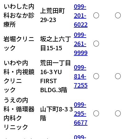
いわした内
099-
上荒田町
科おなか診
201-
○
○
29-23
療所
6022
099-
岩堀クリニ
坂之上六丁
261-
○
ック
目15-15
9999
いわや内
荒田一丁目
099-
科・内視鏡
16-3 YU
814-
○
○
クリニ
FIRST
7255
ック
BLDG.3階
うえの内
099-
科・循環器
山下町8-3 3
295-
○
○
内科ク
階
6677
リニック
099-