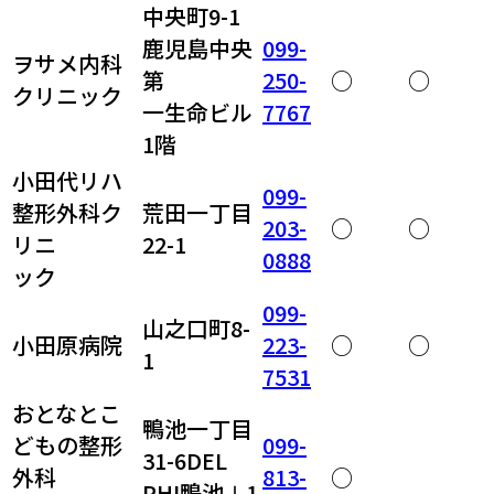
中央町9-1
鹿児島中央
099-
ヲサメ内科
第
250-
○
○
クリニック
一生命ビル
7767
1階
小田代リハ
099-
整形外科ク
荒田一丁目
203-
○
○
リニ
22-1
0888
ック
099-
山之口町8-
小田原病院
223-
○
○
1
7531
おとなとこ
鴨池一丁目
どもの整形
099-
31-6DEL
外科
813-
○
PHI鴨池Ⅰ1