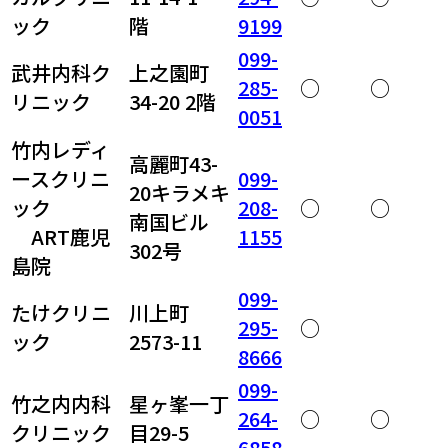
ック
階
9199
099-
武井内科ク
上之園町
285-
○
○
リニック
34-20 2階
0051
竹内レディ
高麗町43-
ースクリニ
099-
20キラメキ
ック
208-
○
○
南国ビル
ART鹿児
1155
302号
島院
099-
たけクリニ
川上町
295-
○
ック
2573-11
8666
099-
竹之内内科
星ヶ峯一丁
264-
○
○
クリニック
目29-5
6858