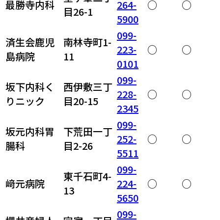
最勝寺内科
264-
○
○
目26-1
5900
099-
済生会鹿児
南林寺町1-
223-
○
○
島病院
11
0101
099-
坂下内科く
西伊敷三丁
228-
○
○
りニック
目20-15
2345
099-
坂元内科胃
下荒田一丁
252-
○
○
腸科
目2-26
5511
099-
東千石町4-
﨑元病院
224-
○
○
13
5650
099-